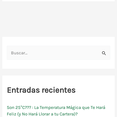
B
u
s
c
a
Entradas recientes
r
p
Son 25°C??? : La Temperatura Mágica que Te Hará
o
Feliz (y No Hará Llorar a tu Cartera)?