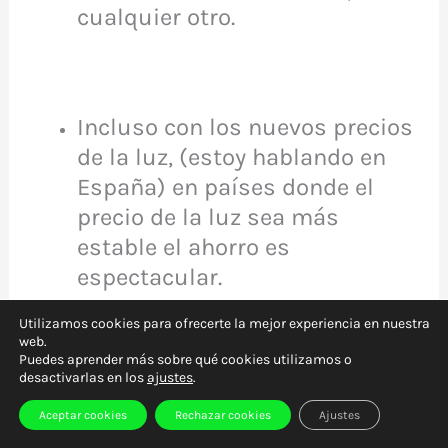
cualquier otro.
Incluso con los nuevos precios
de la luz, (estoy hablando en
España) en países donde el
precio de la luz sea más
estable el ahorro es
espectacular.
Utilizamos cookies para ofrecerte la mejor experiencia en nuestra
web.
Puedes aprender más sobre qué cookies utilizamos o
desactivarlas en los
ajustes
.
Lo más importante es saber
instalarlo y saber utilizarlo
Aceptar cookies
Rechazar cookies
Ajustes