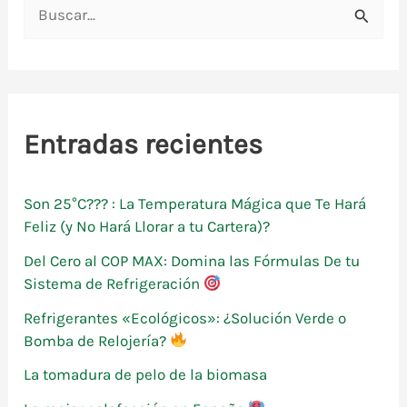
B
u
s
c
a
Entradas recientes
r
p
Son 25°C??? : La Temperatura Mágica que Te Hará
o
Feliz (y No Hará Llorar a tu Cartera)?
r
Del Cero al COP MAX: Domina las Fórmulas De tu
:
Sistema de Refrigeración
Refrigerantes «Ecológicos»: ¿Solución Verde o
Bomba de Relojería?
La tomadura de pelo de la biomasa