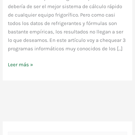
debería de ser el mejor sistema de cálculo rápido
de cualquier equipo frigorífico. Pero como casi
todos los datos de refrigerantes y fórmulas son
bastante empíricas, los resultados no llegan a ser
lo que deseamos. En este artículo voy a chequear 3
programas informáticos muy conocidos de los […]
Cálculo
Leer más »
de
capilares
frigoríficos
por
software