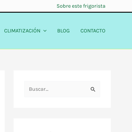
Sobre este frigorista
CLIMATIZACIÓN
BLOG
CONTACTO
B
u
s
c
a