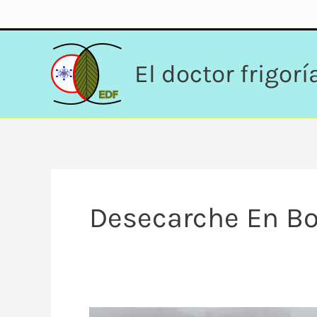
Ir
al
contenido
El doctor frigorí
Desecarche En B