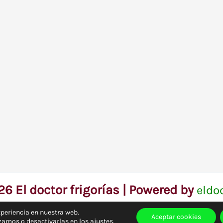
6 El doctor frigorías | Powered by
eldo
xperiencia en nuestra web.
Aceptar cookies
zamos o desactivarlas en los
ajustes
.