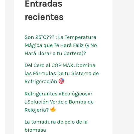
Entradas
r
recientes
p
o
Son 25°C??? : La Temperatura
r
Mágica que Te Hará Feliz (y No
:
Hará Llorar a tu Cartera)?
Del Cero al COP MAX: Domina
las Fórmulas De tu Sistema de
Refrigeración
Refrigerantes «Ecológicos»:
¿Solución Verde o Bomba de
Relojería?
La tomadura de pelo de la
biomasa