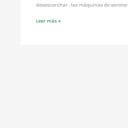
desescarchar , las máquinas de aeroterm
Desescarchando
Leer más »