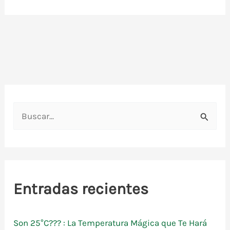
R470A
B
u
s
c
a
Entradas recientes
r
p
Son 25°C??? : La Temperatura Mágica que Te Hará