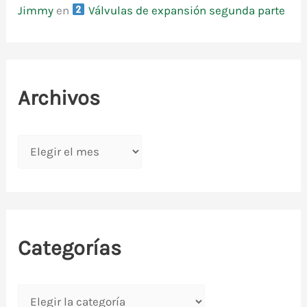
Jimmy
en
Válvulas de expansión segunda parte
Archivos
A
r
c
h
i
Categorías
v
o
C