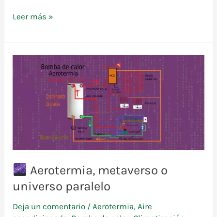
Leer más »
Equipos
geotérmicos
en
anillo
energético
Aerotermia, metaverso o
universo paralelo
Deja un comentario
/
Aerotermia
,
Aire