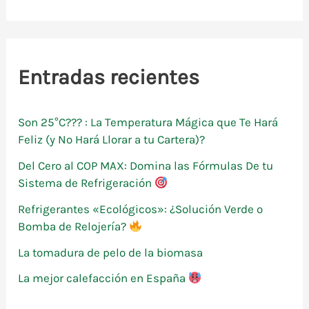
calor
s
c
a
Entradas recientes
r
p
Son 25°C??? : La Temperatura Mágica que Te Hará
o
Feliz (y No Hará Llorar a tu Cartera)?
r
Del Cero al COP MAX: Domina las Fórmulas De tu
:
Sistema de Refrigeración
Refrigerantes «Ecológicos»: ¿Solución Verde o
Bomba de Relojería?
La tomadura de pelo de la biomasa
La mejor calefacción en España