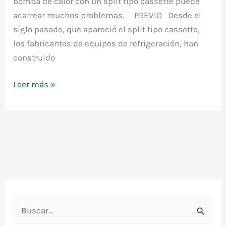
bomba de calor con un split tipo cassette puede
acarrear muchos problemas. PREVIO Desde el
siglo pasado, que apareció el split tipo cassette,
los fabricantes de equipos de refrigeración, han
construido
Leer más »
El
SCOP
de
un
split
tipo
cassette
en
B
bomba
u
de