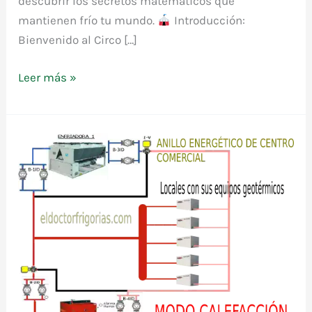
descubrir los secretos matemáticos que
mantienen frío tu mundo.
Introducción:
Bienvenido al Circo […]
Del
Leer más »
Cero
al
COP
MAX:
Domina
las
Fórmulas
De
tu
Sistema
de
Refrigeración