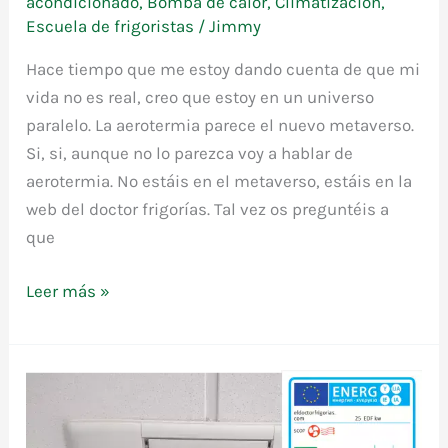
acondicionado
,
Bomba de calor
,
Climatización
,
Escuela de frigoristas
/
Jimmy
Hace tiempo que me estoy dando cuenta de que mi
vida no es real, creo que estoy en un universo
paralelo. La aerotermia parece el nuevo metaverso.
Si, si, aunque no lo parezca voy a hablar de
aerotermia. No estáis en el metaverso, estáis en la
web del doctor frigorías. Tal vez os preguntéis a
que
Leer más »
Aerotermia,
metaverso
o
universo
paralelo