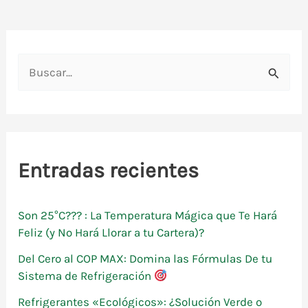
tipo
cassette
en
B
bomba
u
de
calor
s
c
a
Entradas recientes
r
p
Son 25°C??? : La Temperatura Mágica que Te Hará
o
Feliz (y No Hará Llorar a tu Cartera)?
r
Del Cero al COP MAX: Domina las Fórmulas De tu
:
Sistema de Refrigeración
Refrigerantes «Ecológicos»: ¿Solución Verde o