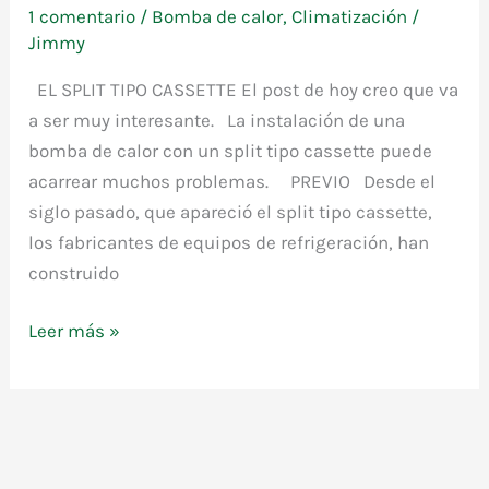
1 comentario
/
Bomba de calor
,
Climatización
/
Jimmy
EL SPLIT TIPO CASSETTE El post de hoy creo que va
a ser muy interesante. La instalación de una
bomba de calor con un split tipo cassette puede
acarrear muchos problemas. PREVIO Desde el
siglo pasado, que apareció el split tipo cassette,
los fabricantes de equipos de refrigeración, han
construido
Leer más »
El
SCOP
de
un
split