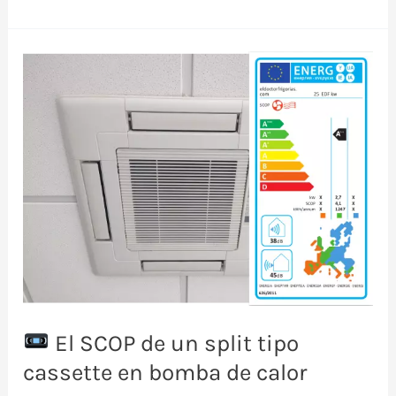
El
COP
real
de
una
bomba
de
calor
El SCOP de un split tipo
cassette en bomba de calor