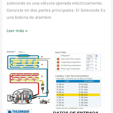
solenoide es una válvula operada eléctricamente.
Consiste en dos partes principales: El Solenoide Es
una bobina de alambre
Válvulas
Leer más »
solenoides
para
refrigeración