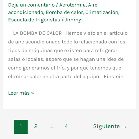
Deja un comentario
/
Aerotermia
,
Aire
acondicionado
,
Bomba de calor
,
Climatización
,
Escuela de frigoristas
/
Jimmy
LA BOMBA DE CALOR Hemos visto en el artículo
de aire acondicionado todo lo relacionado con los
tipos de máquinas que existen para refrigerar
salas o locales, espero que se hagan una idea de
cómo generamos el frío, y por qué tenemos que
eliminar calor en otra parte del equipo. Einstein
Leer más »
La
bomba
de
1
2
…
4
Siguiente
→
calor