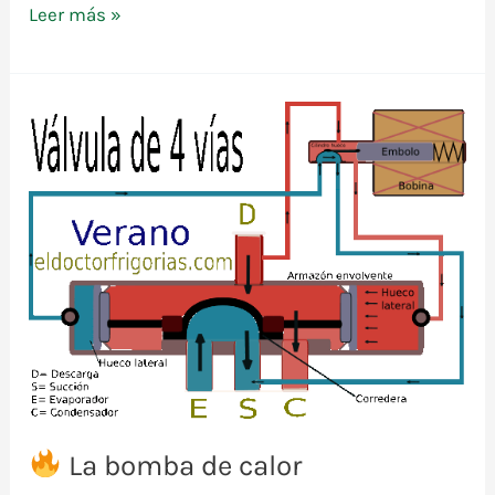
Leer más »
Una
cuestión
de
válvulas
La bomba de calor