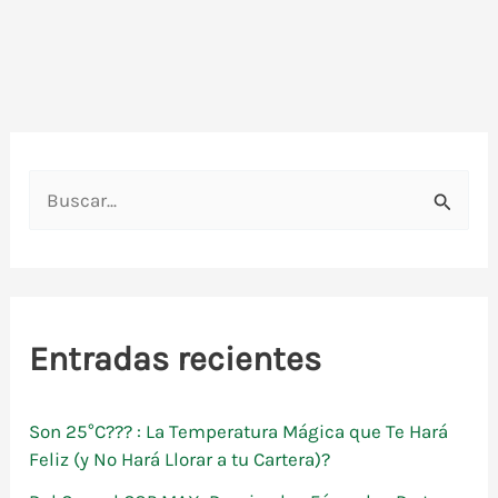
B
u
s
c
a
Entradas recientes
r
p
Son 25°C??? : La Temperatura Mágica que Te Hará
o
Feliz (y No Hará Llorar a tu Cartera)?
r