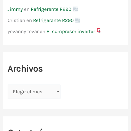
Jimmy
en
Refrigerante R290
Cristian
en
Refrigerante R290
yovanny tovar
en
El compresor inverter
Archivos
A
r
c
h
i