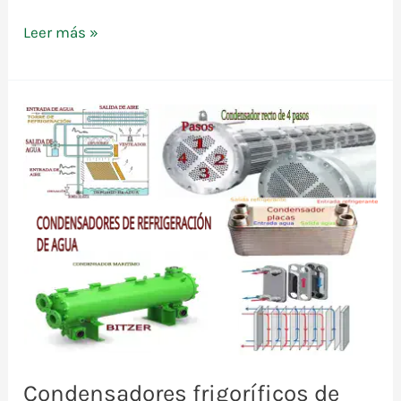
El
Leer más »
termostato,
mas
importante
de
lo
que
parece
Condensadores frigoríficos de