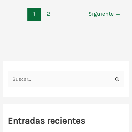
1
2
Siguiente
→
B
u
s
c
a
Entradas recientes
r